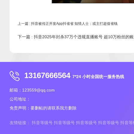
上一篇
: 抖音被传正开发App抖省省 知情人士：或主打超值省钱
下一篇
: 抖音2025年封杀37万个违规直播账号 超10万粉丝的
13167666564
7*24 小时全国统一服务热线
邮箱：123559@qq.com
公司地址：
免责声明：要删帖的请联系我方删除
友情链接：
抖音等级号
抖音等级号
抖音等级号
抖音等级号
抖音等